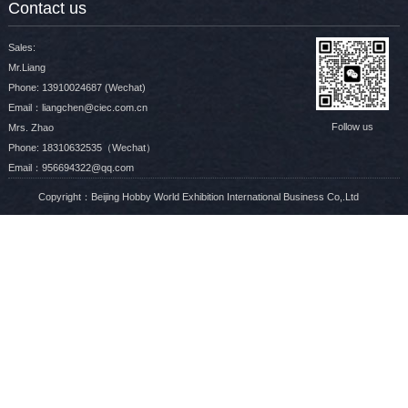
Contact us
Sales:
Mr.Liang
Phone: 13910024687 (Wechat)
Email：liangchen@ciec.com.cn
Follow us
Mrs. Zhao
Phone: 18310632535（Wechat）
Email：956694322@qq.com
Copyright：Beijing Hobby World Exhibition International Business Co,.Ltd