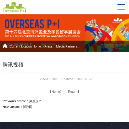
Current location:
Home
>
Press
>
Media Partners
腾讯视频
Views：1819 Updated：2023-11-28
【Home】
【Return】
Previous article：
凤凰房产
Next article：
新浪网